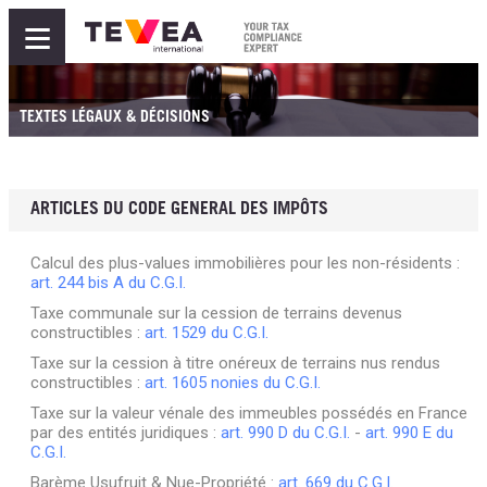
≡
TEXTES LÉGAUX & DÉCISIONS
ARTICLES DU CODE GENERAL DES IMPÔTS
Calcul des plus-values immobilières pour les non-résidents :
art. 244 bis A du C.G.I.
Taxe communale sur la cession de terrains devenus
constructibles :
art. 1529 du C.G.I.
Taxe sur la cession à titre onéreux de terrains nus rendus
constructibles :
art. 1605 nonies du C.G.I.
Taxe sur la valeur vénale des immeubles possédés en France
par des entités juridiques :
art. 990 D du C.G.I.
-
art. 990 E du
C.G.I.
Barème Usufruit & Nue-Propriété :
art. 669 du C.G.I.